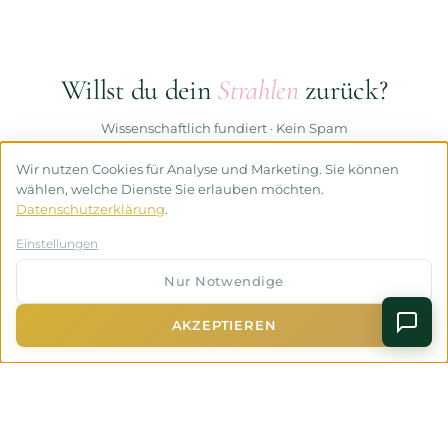
Willst du dein
Strahlen
zurück?
Wissenschaftlich fundiert · Kein Spam
✕
Nach 40 stellt sich jede die eine Frage.
Wir nutzen Cookies für Analyse und Marketing. Sie können
Ehrliche Antworten — KI-gestützt, mit Nelas Wissen.
wählen, welche Dienste Sie erlauben möchten.
Datenschutzerklärung
.
FRAG NELA
DABEI SEIN
Einstellungen
Nur Notwendige
Ich stimme der
Datenschutzerklärung
zu und möchte den
Newsletter erhalten. Abmeldung jederzeit möglich.
AKZEPTIEREN
STRAHLKRAFT40
+
Es ist keine Magie. Es ist Biologie.